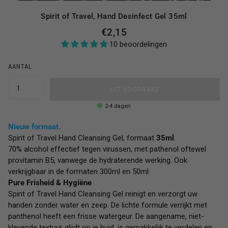
Spirit of Travel, Hand Desinfect Gel 35ml
€2,15
10 beoordelingen
AANTAL
UIT VOORRAAD
2-4 dagen
Nieuw formaat.
Spirit of Travel
Hand Cleansing Gel, formaat
35ml
.
70% alcohol effectief tegen virussen,
met pathenol oftewel
provitamin B5, vanwege de hydraterende werking.
Ook
verkrijgbaar in de formaten 300ml en 50ml.
Pure Frisheid & Hygiëne
Spirit of Travel Hand Cleansing Gel reinigt en verzorgt uw
handen zonder water en zeep. De lichte formule verrijkt met
panthenol heeft een frisse watergeur.
De aangename, niet-
klevende textuur glijdt op je huid, is gemakkelijk te verdelen en