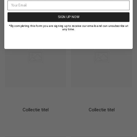
Collectie titel
Collectie titel
SIGN UP NOW
*By completing this form you are signing up to receive our emails and can unsubscribe at
any time.
Collectie titel
Collectie titel