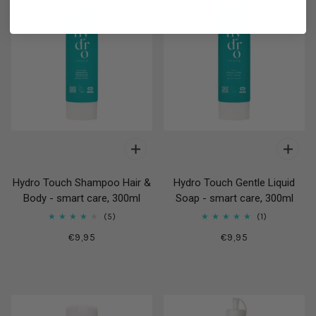
Hydro Touch Shampoo Hair &
Hydro Touch Gentle Liquid
Body - smart care, 300ml
Soap - smart care, 300ml
5
1
€9,95
€9,95