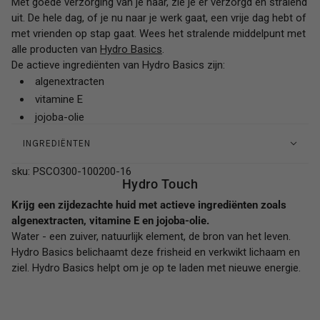
Met goede verzorging van je haar, zie je er verzorgd en stralend
uit. De hele dag, of je nu naar je werk gaat, een vrije dag hebt of
met vrienden op stap gaat. Wees het stralende middelpunt met
alle producten van
Hydro Basics
.
De actieve ingrediënten van Hydro Basics zijn:
algenextracten
vitamine E
jojoba-olie
INGREDIËNTEN
sku: PSCO300-100200-16
Hydro Touch
Krijg een zijdezachte huid met actieve ingrediënten zoals
algenextracten, vitamine E en jojoba-olie.
Water - een zuiver, natuurlijk element, de bron van het leven.
Hydro Basics belichaamt deze frisheid en verkwikt lichaam en
ziel. Hydro Basics helpt om je op te laden met nieuwe energie.