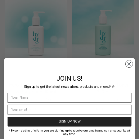
JOIN US!
Hydro Touch Hydrating Hand
Hydro Touch Conditioner
Sign up to get the latest news about products and more🎉🎉
& Bodylotion 300ml
300ml
9
2
€10,95
€10,95
SIGN UP NOW
*By completing this form you are signing up to receive our emails and can unsubscribe at
any time.