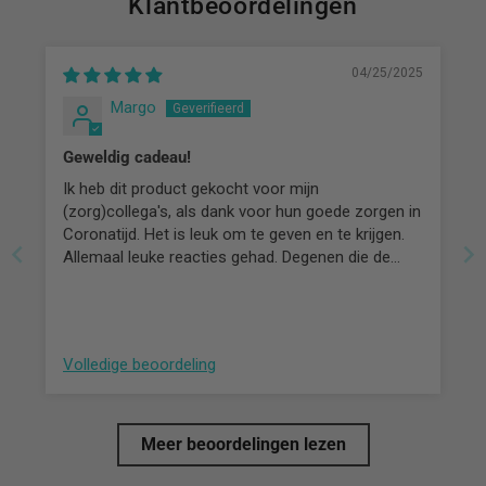
Klantbeoordelingen
04/25/2025
Margo
Geweldig cadeau!
Ik heb dit product gekocht voor mijn
(zorg)collega's, als dank voor hun goede zorgen in
Coronatijd. Het is leuk om te geven en te krijgen.
Allemaal leuke reacties gehad. Degenen die de
producten al hebben gebruikt geven aan ze erg fijn
te vinden. Ik vond de klantgerichtheid van
Body&Spa ook erg goed. Zo werd ik snel en heel
lief geholpen door Rita!
Volledige beoordeling
Meer beoordelingen lezen