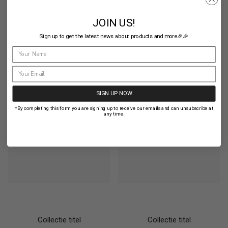
JOIN US!
Collectie titel
Collectie titel
1
1
Sign up to get the latest news about products and more🎉🎉
SIGN UP NOW
*By completing this form you are signing up to receive our emails and can unsubscribe at
any time.
Collectie titel
Collectie titel