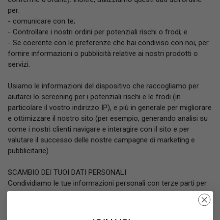
per:
- comunicare con te;
- Controllare i nostri ordini per potenziali rischi o frodi; e
- Se coerente con le preferenze che hai condiviso con noi, per
fornire informazioni o pubblicità relative ai nostri prodotti o
servizi.
Usiamo le informazioni del dispositivo che raccogliamo per
aiutarci lo screening per i potenziali rischi e le frodi (in
particolare il vostro indirizzo IP), e più in generale per migliorare
e ottimizzare il nostro sito (per esempio, generando analisi su
come i nostri clienti navigare e interagire con il sito e per
valutare il successo delle nostre campagne di marketing e
pubblicitarie).
SCAMBIO DEI TUOI DATI PERSONALI
Condividiamo le tue informazioni personali con terze parti per
aiutarci a utilizzare le tue informazioni personali come
descritto sopra. Ad esempio, utilizziamo Shopify per il nostro
negozio online: puoi leggere di più su come Shopify utilizza le