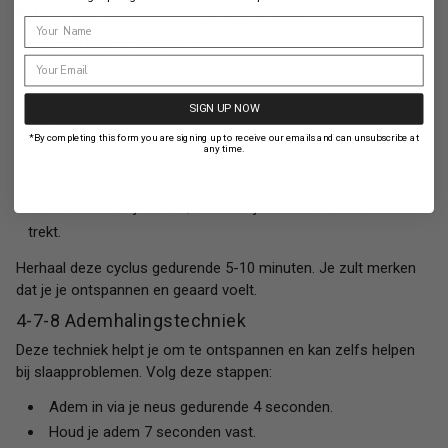
Effectieve Ademhalingstechnieken
Diepe Buikademhaling
Buikademhaling is een uitstekende techniek om je zenuwstelsel
te kalmeren. Hier is hoe je het kunt doen:
SIGN UP NOW
Ga comfortabel zitten of liggen.
*By completing this form you are signing up to receive our emails and can unsubscribe at
any time.
Adem langzaam en diep in via je neus, zorg ervoor dat je
buik uitzet en je borst stil blijft.
Adem uit via je mond, voel hoe je buik weer naar binnen
trekt.
Herhaal deze cyclus gedurende 5-10 minuten. Je zult merken
dat je je ontspannen en geaard voelt.
4-7-8 Ademhalingstechniek
Deze techniek helpt je om te ontspannen en kan zelfs helpen
bij slaapproblemen. Volg deze stappen:
Adem in via je neus gedurende 4 seconden.
Houd je adem 7 seconden vast.