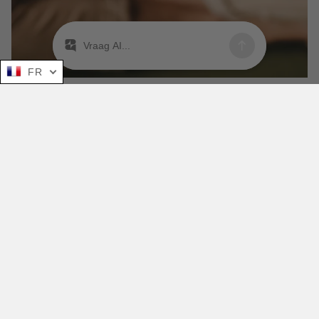
FR
Vitamines en Supplementen: Essentieel voor Wellness
2026 © Body & Spa.
Je vakantieherinneringen in een fles ☀️❤️
Info
À propos de nous
Questions fréquentes
Chercher