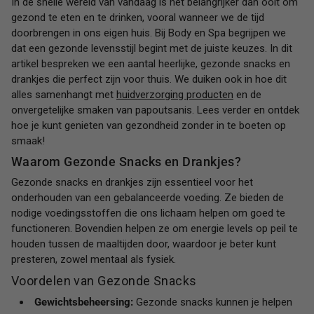
In de snelle wereld van vandaag is het belangrijker dan ooit om
gezond te eten en te drinken, vooral wanneer we de tijd
doorbrengen in ons eigen huis. Bij Body en Spa begrijpen we
dat een gezonde levensstijl begint met de juiste keuzes. In dit
artikel bespreken we een aantal heerlijke, gezonde snacks en
drankjes die perfect zijn voor thuis. We duiken ook in hoe dit
alles samenhangt met
huidverzorging producten
en de
onvergetelijke smaken van papoutsanis. Lees verder en ontdek
hoe je kunt genieten van gezondheid zonder in te boeten op
smaak!
Waarom Gezonde Snacks en Drankjes?
Gezonde snacks en drankjes zijn essentieel voor het
onderhouden van een gebalanceerde voeding. Ze bieden de
nodige voedingsstoffen die ons lichaam helpen om goed te
functioneren. Bovendien helpen ze om energie levels op peil te
houden tussen de maaltijden door, waardoor je beter kunt
presteren, zowel mentaal als fysiek.
Voordelen van Gezonde Snacks
Gewichtsbeheersing:
Gezonde snacks kunnen je helpen