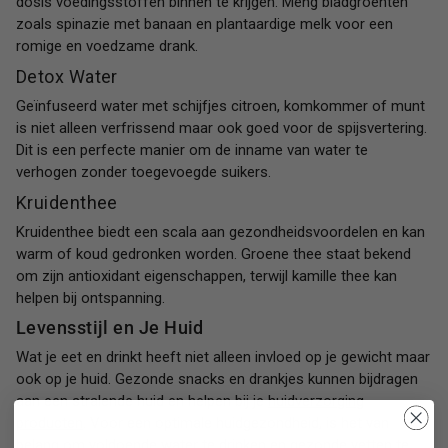
dosis voedingsstoffen binnen te krijgen. Meng bladgroenten
zoals spinazie met banaan en plantaardige melk voor een
romige en voedzame drank.
Detox Water
Geïnfuseerd water met schijfjes citroen, komkommer of munt
is niet alleen verfrissend maar ook goed voor de spijsvertering.
Dit is een perfecte manier om de inname van water te
verhogen zonder toegevoegde suikers.
Kruidenthee
Kruidenthee biedt een scala aan gezondheidsvoordelen en kan
warm of koud gedronken worden. Groene thee staat bekend
om zijn antioxidant eigenschappen, terwijl kamille thee kan
helpen bij ontspanning.
Levensstijl en Je Huid
Wat je eet en drinkt heeft niet alleen invloed op je gewicht maar
ook op je huid. Gezonde snacks en drankjes kunnen bijdragen
aan een stralende huid en helpen bij je
huidverzorging
producten
. Voor een optimale huidgezondheid, is het van
belang om voldoende water te drinken en gezonde vetten te