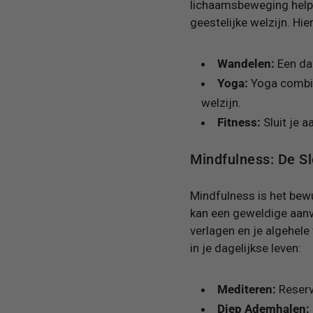
lichaamsbeweging helpt 
geestelijke welzijn. Hi
Wandelen:
Een dag
Yoga:
Yoga combine
welzijn.
Fitness:
Sluit je a
Mindfulness: De Sl
Mindfulness is het bew
kan een geweldige aanvu
verlagen en je algehele
in je dagelijkse leven:
Mediteren:
Reserv
Diep Ademhalen: