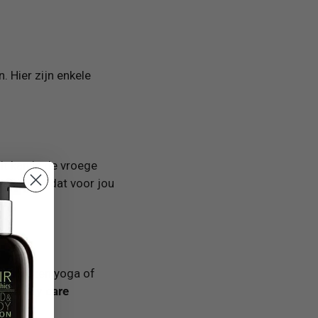
. Hier zijn enkele
Dit kan in de vroege
stip kiest dat voor jou
 verkiezen yoga of
met
body care
st.