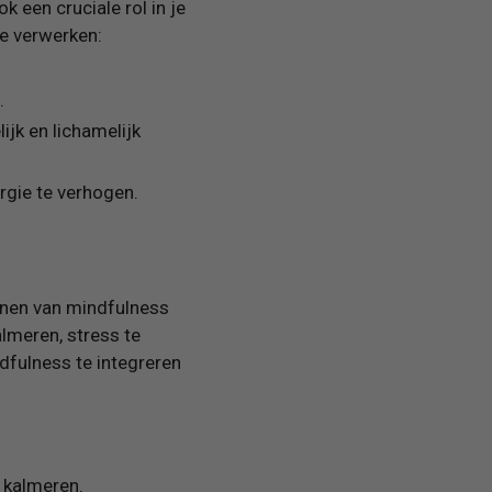
 een cruciale rol in je
te verwerken:
.
jk en lichamelijk
ergie te verhogen.
enen van mindfulness
almeren, stress te
ndfulness te integreren
 kalmeren.