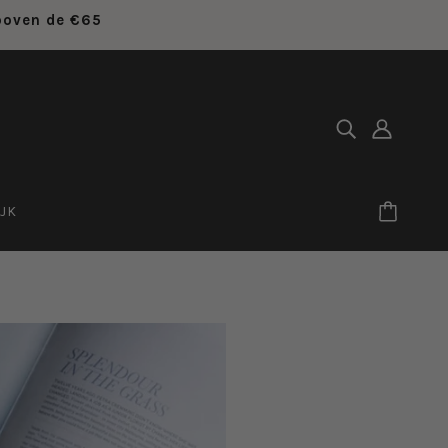
 boven de €65
JK