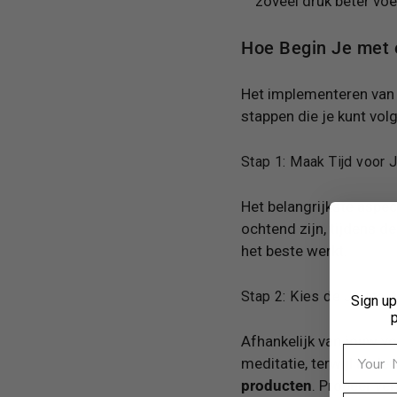
zoveel druk beter voel
Hoe Begin Je met 
Het implementeren van e
stappen die je kunt vol
Stap 1: Maak Tijd voor 
Het belangrijkste aspect
ochtend zijn, tijdens de
het beste werkt.
Stap 2: Kies de Juiste A
Sign up
Afhankelijk van jouw v
meditatie, terwijl ande
producten
. Probeer ver