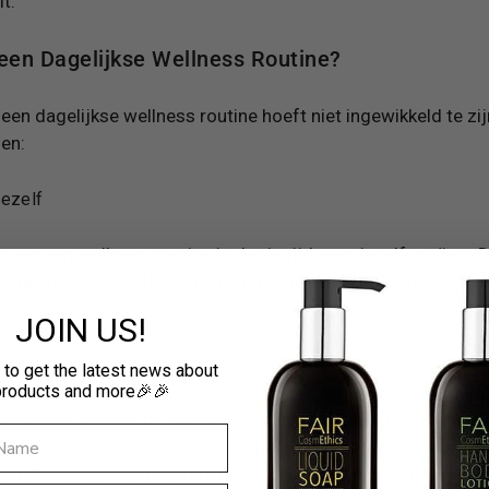
t.
een Dagelijkse Wellness Routine?
en dagelijkse wellness routine hoeft niet ingewikkeld te zijn
gen:
Jezelf
 van een wellness routine is dat je tijd voor jezelf creëert. 
 lunchpauze of zelfs in de avond. Zorg ervoor dat je een tijd
JOIN US!
ctiviteiten
 to get the latest news about
products and more🎉🎉
oorkeuren, kunnen de activiteiten variëren. Sommige mensen
ren baat hebben bij een uitgebreide huidverzorgingsroutine 
schillende opties uit om te ontdekken wat het beste bij je pa