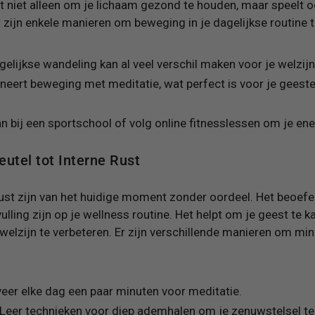
niet alleen om je lichaam gezond te houden, maar speelt ook
er zijn enkele manieren om beweging in je dagelijkse routine 
elijkse wandeling kan al veel verschil maken voor je welzijn
ert beweging met meditatie, wat perfect is voor je geesteli
an bij een sportschool of volg online fitnesslessen om je en
eutel tot Interne Rust
ust zijn van het huidige moment zonder oordeel. Het beoef
lling zijn op je wellness routine. Het helpt om je geest te k
 welzijn te verbeteren. Er zijn verschillende manieren om mi
eer elke dag een paar minuten voor meditatie.
Leer technieken voor diep ademhalen om je zenuwstelsel te