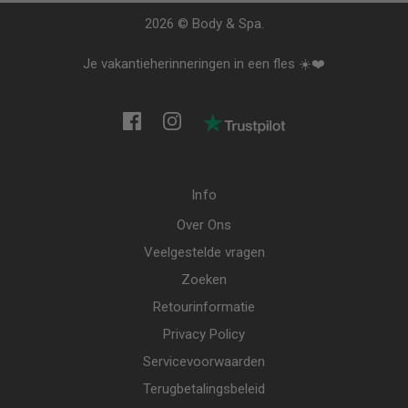
laura hutton spa care toegevoegd aan collectie
2026 © Body & Spa.
Je vakantieherinneringen in een fles ☀️❤️
Info
Over Ons
Veelgestelde vragen
Zoeken
Retourinformatie
Privacy Policy
Servicevoorwaarden
Terugbetalingsbeleid