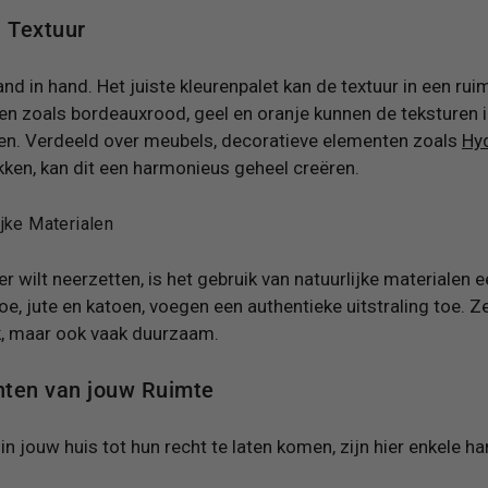
n Textuur
nd in hand. Het juiste kleurenpalet kan de textuur in een rui
n zoals bordeauxrood, geel en oranje kunnen de teksturen in
n. Verdeeld over meubels, decoratieve elementen zoals
Hyd
kken, kan dit een harmonieus geheel creëren.
ijke Materialen
eer wilt neerzetten, is het gebruik van natuurlijke materialen
, jute en katoen, voegen een authentieke uitstraling toe. Ze 
jk, maar ook vaak duurzaam.
chten van jouw Ruimte
n jouw huis tot hun recht te laten komen, zijn hier enkele ha