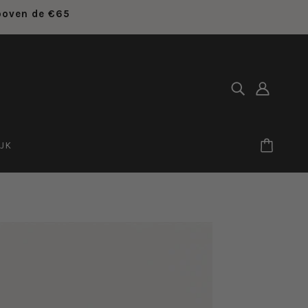
 boven de €65
JK