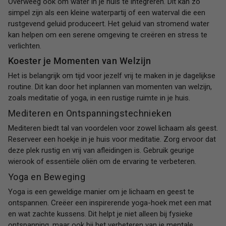
Overweeg ook om water in je huis te integreren. Dit kan zo
simpel zijn als een kleine waterpartij of een waterval die een
rustgevend geluid produceert. Het geluid van stromend water
kan helpen om een serene omgeving te creëren en stress te
verlichten.
Koester je Momenten van Welzijn
Het is belangrijk om tijd voor jezelf vrij te maken in je dagelijkse
routine. Dit kan door het inplannen van momenten van welzijn,
zoals meditatie of yoga, in een rustige ruimte in je huis.
Mediteren en Ontspanningstechnieken
Mediteren biedt tal van voordelen voor zowel lichaam als geest.
Reserveer een hoekje in je huis voor meditatie. Zorg ervoor dat
deze plek rustig en vrij van afleidingen is. Gebruik geurige
wierook of essentiële oliën om de ervaring te verbeteren.
Yoga en Beweging
Yoga is een geweldige manier om je lichaam en geest te
ontspannen. Creëer een inspirerende yoga-hoek met een mat
en wat zachte kussens. Dit helpt je niet alleen bij fysieke
ontspanning, maar ook bij het verbeteren van je mentale